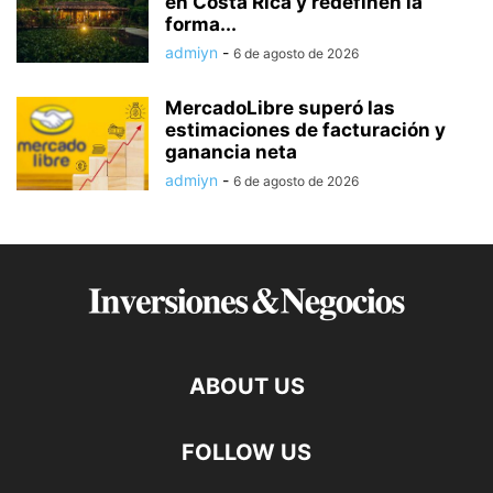
en Costa Rica y redefinen la
forma...
admiyn
-
6 de agosto de 2026
MercadoLibre superó las
estimaciones de facturación y
ganancia neta
admiyn
-
6 de agosto de 2026
ABOUT US
FOLLOW US