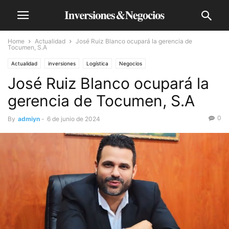
Home
Actualidad
José Ruiz Blanco ocupará la gerencia de
Tocumen, S.A
Actualidad
inversiones
Logística
Negocios
José Ruiz Blanco ocupará la
gerencia de Tocumen, S.A
0
By
admiyn
-
6 de junio de 2024