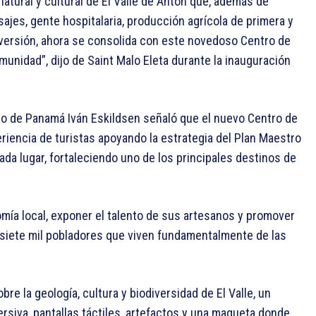
atural y cultural de El Valle de Antón que, además de
ajes, gente hospitalaria, producción agrícola de primera y
diversión, ahora se consolida con este novedoso Centro de
unidad”, dijo de Saint Malo Eleta durante la inauguración
mo de Panamá Iván Eskildsen señaló que el nuevo Centro de
eriencia de turistas apoyando la estrategia del Plan Maestro
ada lugar, fortaleciendo uno de los principales destinos de
omía local, exponer el talento de sus artesanos y promover
e siete mil pobladores que viven fundamentalmente de las
re la geología, cultura y biodiversidad de El Valle, un
rsiva, pantallas táctiles, artefactos y una maqueta donde