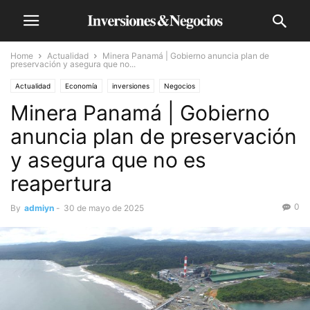
Home
Actualidad
Minera Panamá | Gobierno anuncia plan de
preservación y asegura que no...
Actualidad
Economía
inversiones
Negocios
Minera Panamá | Gobierno
anuncia plan de preservación
y asegura que no es
reapertura
0
By
admiyn
-
30 de mayo de 2025