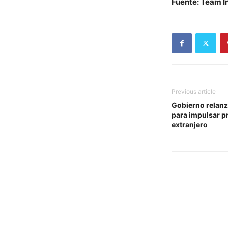
Fuente: Team I
Previous article
Gobierno relanz
para impulsar p
extranjero