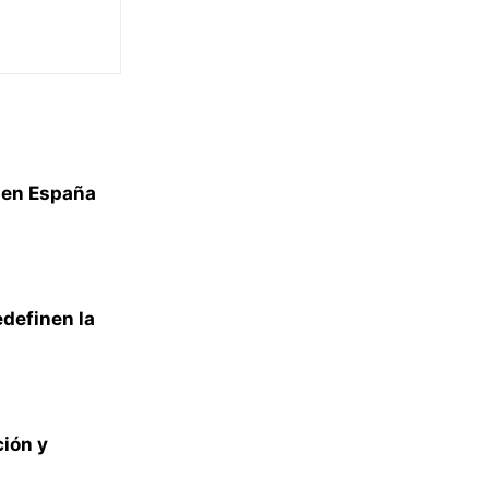
 en España
edefinen la
ión y