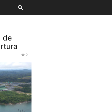
n de
rtura
0