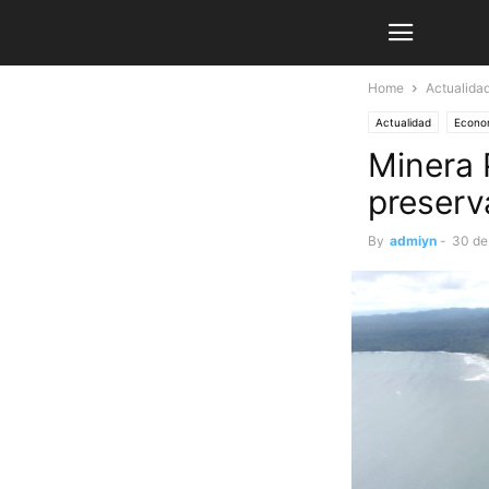
Home
Actualida
Actualidad
Econo
Minera 
preserv
By
admiyn
-
30 de