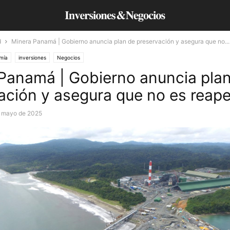
d
Minera Panamá | Gobierno anuncia plan de preservación y asegura que no...
mía
inversiones
Negocios
Panamá | Gobierno anuncia pla
ación y asegura que no es reape
 mayo de 2025