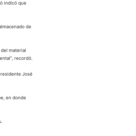
ó indicó que
l almacenado de
 del material
ntal”, recordó.
presidente José
be, en donde
.