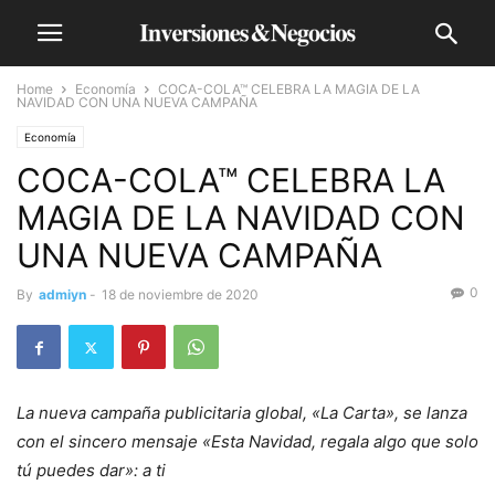
Home
Economía
COCA-COLA™ CELEBRA LA MAGIA DE LA
NAVIDAD CON UNA NUEVA CAMPAÑA
Economía
COCA-COLA™ CELEBRA LA
MAGIA DE LA NAVIDAD CON
UNA NUEVA CAMPAÑA
0
By
admiyn
-
18 de noviembre de 2020
La nueva campaña publicitaria global, «La Carta», se lanza
con el sincero mensaje «Esta Navidad, regala algo que solo
tú puedes dar»: a ti