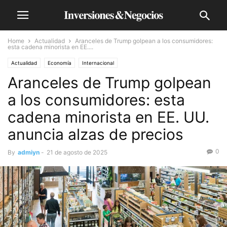
Home
Actualidad
Aranceles de Trump golpean a los consumidores:
esta cadena minorista en EE....
Actualidad
Economía
Internacional
Aranceles de Trump golpean
a los consumidores: esta
cadena minorista en EE. UU.
anuncia alzas de precios
0
By
admiyn
-
21 de agosto de 2025