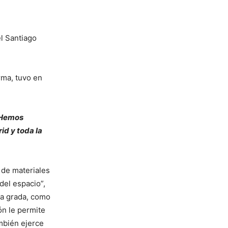
el Santiago
irma, tuvo en
. Hemos
rid y toda la
o de materiales
del espacio”,
la grada, como
ión le permite
ambién ejerce