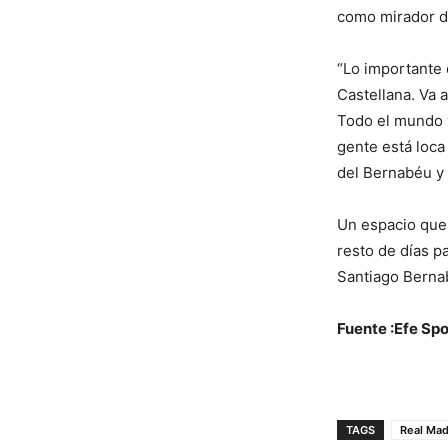
como mirador d
“Lo importante 
Castellana. Va 
Todo el mundo v
gente está loca
del Bernabéu y 
Un espacio que 
resto de días p
Santiago Bernab
Fuente :Efe Spo
TAGS
Real Mad