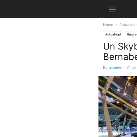
Home
Actualida
Actualidad
Empre
Un Skyb
Bernab
By
admiyn
-
21 de