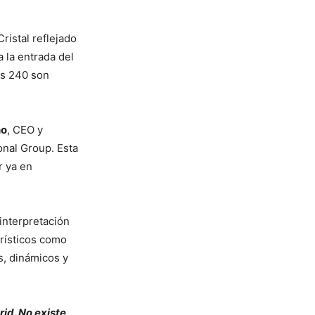
Cristal reflejado
a la entrada del
es 240 son
no
, CEO y
ional Group. Esta
r ya en
interpretación
erísticos como
s, dinámicos y
rid. No existe