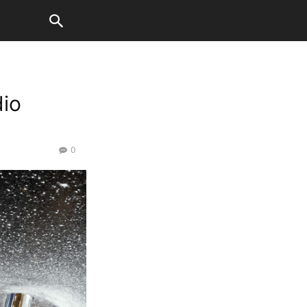
dio
0