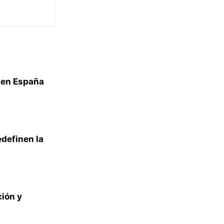
 en España
edefinen la
ión y