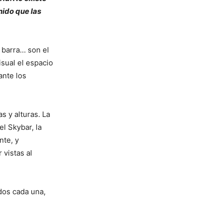
nido que las
 barra… son el
isual el espacio
ante los
s y alturas. La
l Skybar, la
nte, y
 vistas al
dos cada una,