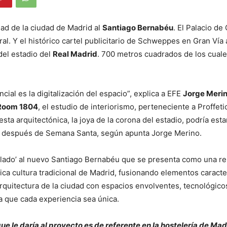
idad de la ciudad de Madrid al
Santiago Bernabéu
. El Palacio de 
ral. Y el histórico cartel publicitario de Schweppes en Gran Vía 
del estadio del
Real Madrid
. 700 metros cuadrados de los cual
ncial es la digitalización del espacio”, explica a EFE
Jorge Meri
Room 1804
, el estudio de interiorismo, perteneciente a Proffet
sta arquitectónica, la joya de la corona del estadio, podría esta
 después de Semana Santa, según apunta Jorge Merino.
lado’ al nuevo Santiago Bernabéu que se presenta como una re
ica cultura tradicional de Madrid, fusionando elementos caract
arquitectura de la ciudad con espacios envolventes, tecnológico
 que cada experiencia sea única.
que le daría al proyecto es de referente en la hostelería de Mad