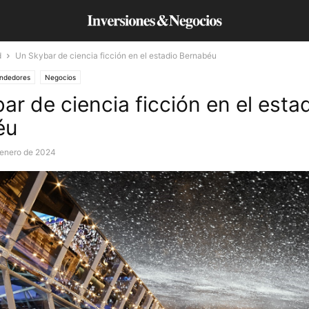
d
Un Skybar de ciencia ficción en el estadio Bernabéu
ndedores
Negocios
ar de ciencia ficción en el esta
éu
 enero de 2024