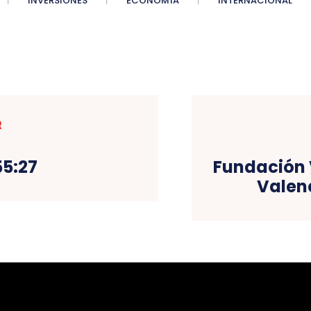
INVERSIONES
ECONOMÍA
INTERNACIONAL
R
55:27
Fundación 
Valenc