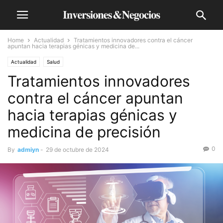
Home
Actualidad
Tratamientos innovadores contra el cáncer
apuntan hacia terapias génicas y medicina de...
Actualidad
Salud
Tratamientos innovadores
contra el cáncer apuntan
hacia terapias génicas y
medicina de precisión
0
By
admiyn
-
29 de octubre de 2024