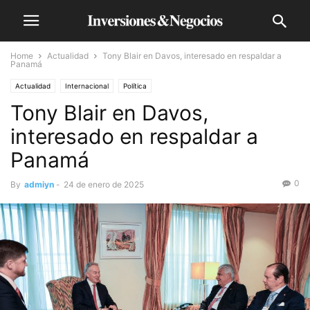
Home
Actualidad
Tony Blair en Davos, interesado en respaldar a
Panamá
Actualidad
Internacional
Política
Tony Blair en Davos,
interesado en respaldar a
Panamá
0
By
admiyn
-
24 de enero de 2025