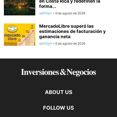
en Costa Rica y redefinen la
forma...
admiyn
-
6 de agosto de 2026
MercadoLibre superó las
estimaciones de facturación y
ganancia neta
admiyn
-
6 de agosto de 2026
ABOUT US
FOLLOW US