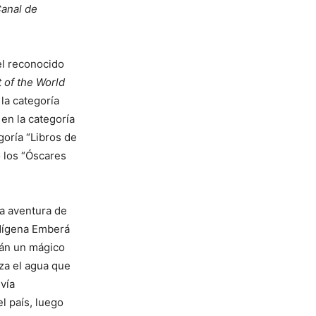
Canal de
el reconocido
 of the World
la categoría
en la categoría
goría “Libros de
 los “Óscares
ra aventura de
ndígena Emberá
rán un mágico
iza el agua que
vía
l país, luego