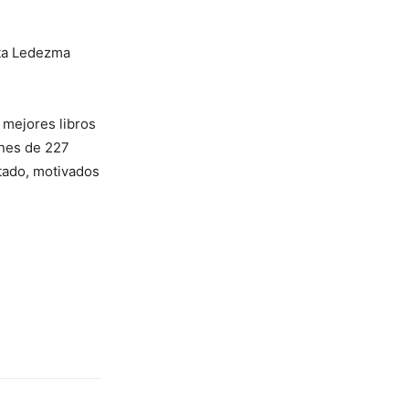
ieta Ledezma
 mejores libros
ones de 227
itado, motivados