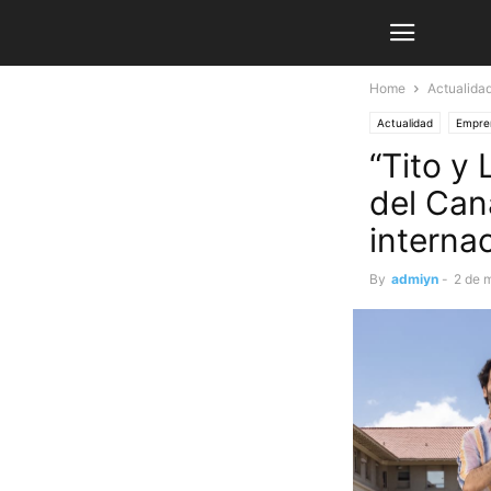
Home
Actualida
Actualidad
Empre
“Tito y 
del Can
interna
By
admiyn
-
2 de 