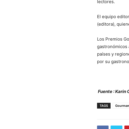
lectores.
El equipo edito
(editora), quie
Los Premios Gou
gastronómicos a
países y region
por su gastron
Fuente : Karin 
TAGS
Gourman