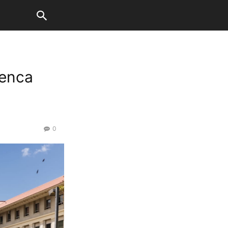
uenca
0