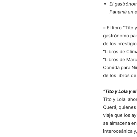
El gastrónom
Panamá en e
–
El libro “Tito
gastrónomo pan
de los prestigi
“Libros de Clim
“Libros de Marc
Comida para Ni
de los libros de
“Tito y Lola y 
Tito y Lola, ah
Querá, quienes 
viaje que los a
se almacena en 
interoceánica y