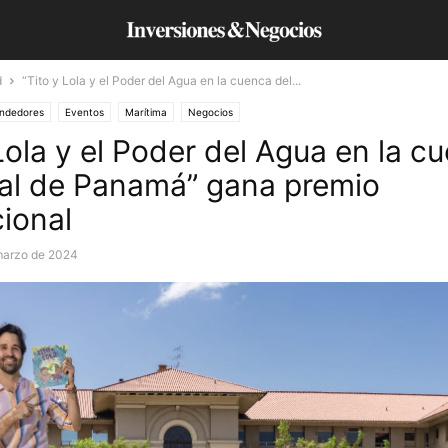
d
“Tito y Lola y el Poder del Agua en la cuenca del...
ndedores
Eventos
Marítima
Negocios
Lola y el Poder del Agua en la c
al de Panamá” gana premio
cional
marzo de 2024