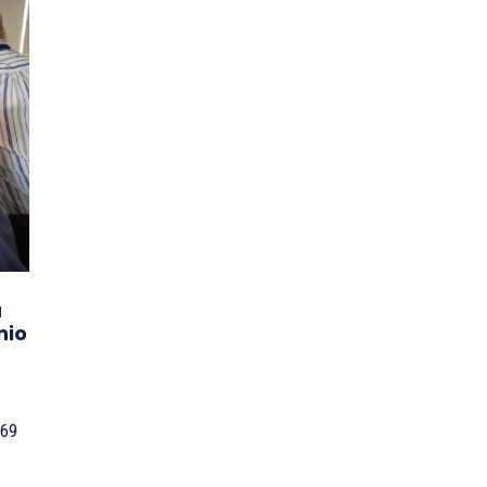
a
nio
 69