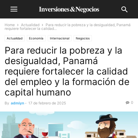
Home
Actualidad
Para reducir la pobreza y la desigualdad, Panamá
requiere fortalecer la calidad...
Actualidad
Economía
Internacional
Negocios
Para reducir la pobreza y la
desigualdad, Panamá
requiere fortalecer la calidad
del empleo y la formación de
capital humano
0
By
admiyn
-
17 de febrero de 2025