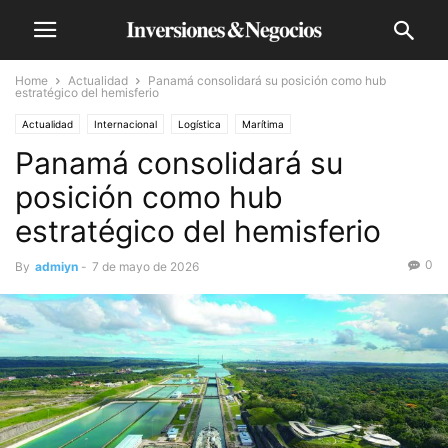
Home
Actualidad
Panamá consolidará su posición como hub
estratégico del hemisferio
Actualidad
Internacional
Logística
Marítima
Panamá consolidará su
posición como hub
estratégico del hemisferio
0
By
admiyn
-
7 de mayo de 2026