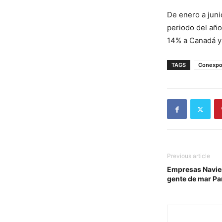
De enero a juni
periodo del año
14% a Canadá y 
TAGS
Conexpo
Previous article
Empresas Navier
gente de mar P