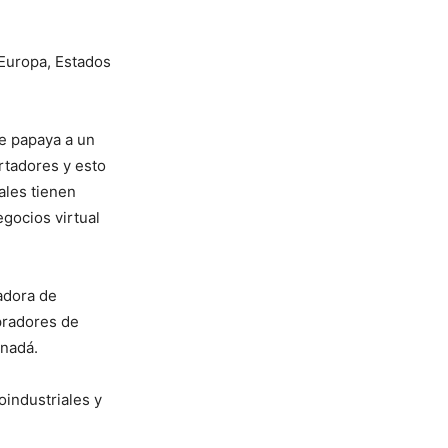
 Europa, Estados
de papaya a un
rtadores y esto
ales tienen
gocios virtual
adora de
pradores de
anadá.
oindustriales y