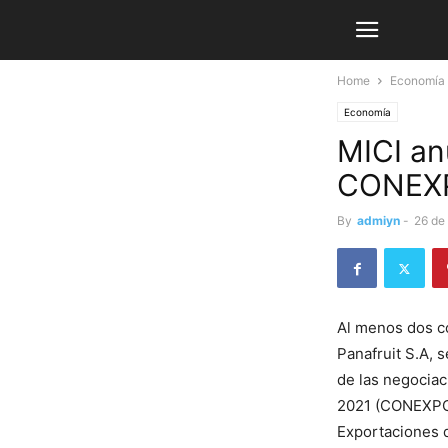
Home
Economía
Economía
MICI an
CONEX
By
admiyn
-
26 de
Al menos dos c
Panafruit S.A, 
de las negocia
2021 (CONEXPOR
Exportaciones d