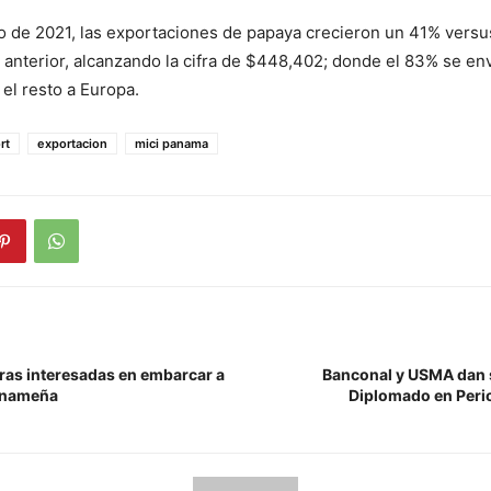
o de 2021, las exportaciones de papaya crecieron un 41% vers
 anterior, alcanzando la cifra de $448,402; donde el 83% se enví
el resto a Europa.
rt
exportacion
mici panama
as interesadas en embarcar a
Banconal y USMA dan s
anameña
Diplomado en Peri