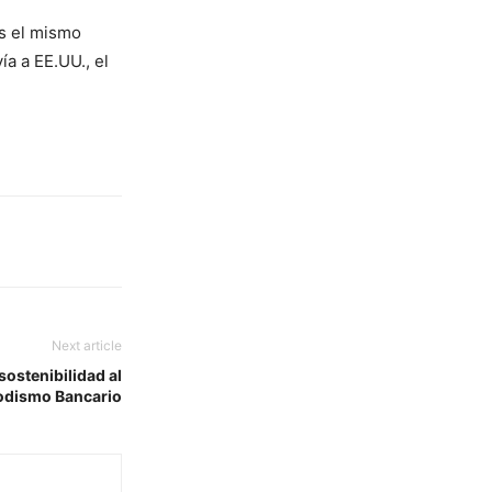
us el mismo
a a EE.UU., el
Next article
ostenibilidad al
odismo Bancario