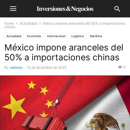
Home
Actualidad
México impone aranceles del 50% a importaciones
chinas
Actualidad
Economía
Internacional
Logística
Marítima
México impone aranceles del
50% a importaciones chinas
0
By
admiyn
-
12 de diciembre de 2025