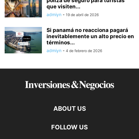
póliza de seguro para turistas
que visiten...
admiyn
-
19 de abril de 2026
Si panamá no reacciona pagará
inevitablemente un alto precio en
términos...
admiyn
-
4 de febrero de 2026
ABOUT US
FOLLOW US