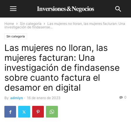
Home
Sin categoría
Las mujeres no lloran, las mujeres facturan: Una
investigación de findasense...
Sin categoría
Las mujeres no lloran, las
mujeres facturan: Una
investigación de findasense
sobre cuanto factura el
desamor en digital
0
By
admiyn
-
16 de enero de 2023