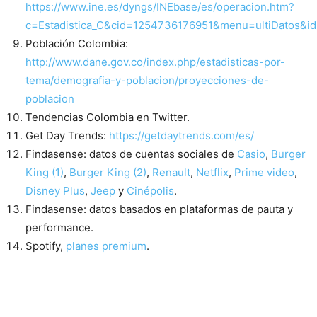
https://www.ine.es/dyngs/INEbase/es/operacion.htm?
c=Estadistica_C&cid=1254736176951&menu=ultiDatos&
Población Colombia:
http://www.dane.gov.co/index.php/estadisticas-por-
tema/demografia-y-poblacion/proyecciones-de-
poblacion
Tendencias Colombia en Twitter.
Get Day Trends:
https://getdaytrends.com/es/
Findasense: datos de cuentas sociales de
Casio
,
Burger
King (1)
,
Burger King (2)
,
Renault
,
Netflix
,
Prime video
,
Disney Plus
,
Jeep
y
Cinépolis
.
Findasense: datos basados en plataformas de pauta y
performance.
Spotify,
planes premium
.