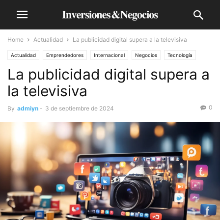
Home
Actualidad
La publicidad digital supera a la televisiva
Actualidad
Emprendedores
Internacional
Negocios
Tecnología
La publicidad digital supera a
la televisiva
0
By
admiyn
-
3 de septiembre de 2024