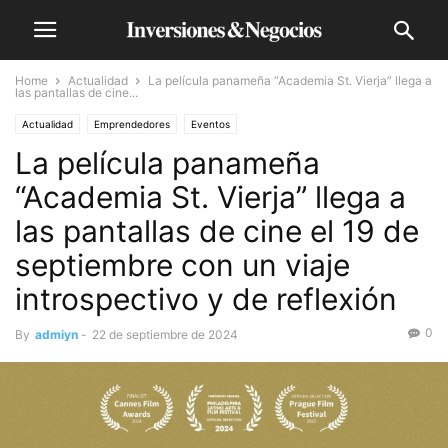
Home
Actualidad
La película panameña “Academia St. Vierja” llega a
las pantallas de cine...
Actualidad
Emprendedores
Eventos
La película panameña
“Academia St. Vierja” llega a
las pantallas de cine el 19 de
septiembre con un viaje
introspectivo y de reflexión
0
By
admiyn
-
22 de septiembre de 2024