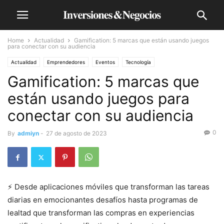
Home
Actualidad
Gamification: 5 marcas que están usando juegos
para conectar con su audiencia
Actualidad
Emprendedores
Eventos
Tecnología
Gamification: 5 marcas que
están usando juegos para
conectar con su audiencia
0
By
admiyn
-
27 de agosto de 2023
⚡️ Desde aplicaciones móviles que transforman las tareas
diarias en emocionantes desafíos hasta programas de
lealtad que transforman las compras en experiencias