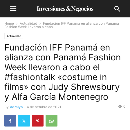
Home
Actualidad
Fundación IFF Panamá en alianza con Panamá
Fashion Week llevaron a cabo...
Actualidad
Fundación IFF Panamá en
alianza con Panamá Fashion
Week llevaron a cabo el
#fashiontalk «costume in
films» con Judy Shrewsbury
y Alfa García Montenegro
0
By
admiyn
-
4 de octubre de 2021