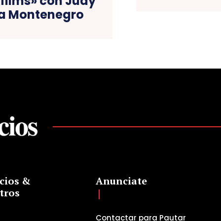
films» con Judy
ía Montenegro
cios &
Anunciate
tros
Contactar para Pautar