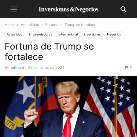
Home
Actualidad
Fortuna de Trump se fortalece
Actualidad
Emprendedores
Internacional
inversiones
Negocios
Fortuna de Trump se
Tecnología
fortalece
0
By
admiyn
-
29 de marzo de 2024