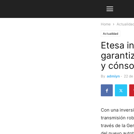
Home
Actualida
Actualidad
Etesa i
garanti
y cónso
By
admiyn
-
22 de
Con una inversi
transmisión rob
través de la Ge
del nuevo auto