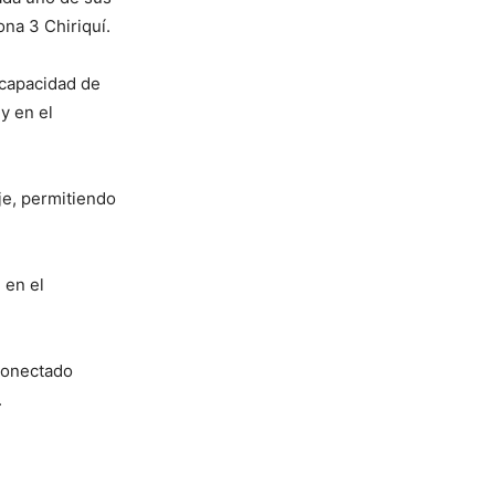
na 3 Chiriquí.
 capacidad de
y en el
je, permitiendo
 en el
rconectado
.