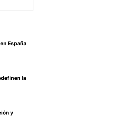
 en España
edefinen la
ión y