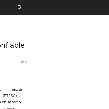
onfiable
0
 un sistema de
A. (ETESA) a
 en servicio
ada uno de sus