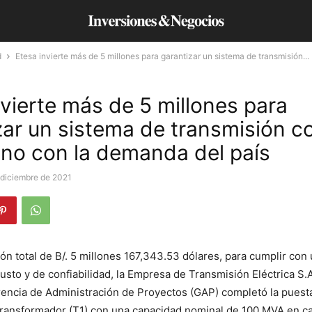
d
Etesa invierte más de 5 millones para garantizar un sistema de transmisión...
nvierte más de 5 millones para
zar un sistema de transmisión c
no con la demanda del país
 diciembre de 2021
ón total de B/. 5 millones 167,343.53 dólares, para cumplir con
usto y de confiabilidad, la Empresa de Transmisión Eléctrica S.
rencia de Administración de Proyectos (GAP) completó la puesta
transformador (T1) con una capacidad nominal de 100 MVA en c