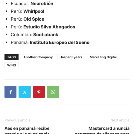
Ecuador:
Neurobión
Perú:
Whirlpool
Perú:
Old Spice
Perú:
Estudio Silva Abogados
Colombia:
Scotiabank
Panamá:
Instituto Europeo del Sueño
TAGS
Another Company
Jaspar Eyears
Marketing digital
WINS
Previous article
Next article
Aes en panamá recibe
Mastercard anuncia
premio a la excelencia
programa de alianzas para