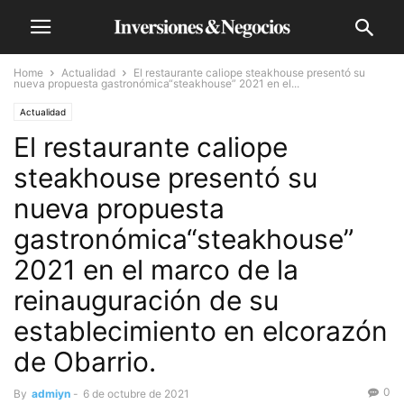
Home
Actualidad
El restaurante caliope steakhouse presentó su
nueva propuesta gastronómica“steakhouse” 2021 en el...
Actualidad
El restaurante caliope
steakhouse presentó su
nueva propuesta
gastronómica“steakhouse”
2021 en el marco de la
reinauguración de su
establecimiento en elcorazón
de Obarrio.
0
By
admiyn
-
6 de octubre de 2021