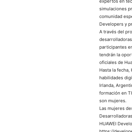
expertos en tec
simulaciones pr
comunidad espe
Developers y pr
A través del pr
desarrolladoras
participantes e
tendrán la opor
oficiales de Hu
Hasta la fecha,
habilidades dig
Irlanda, Argent
formación en TI
son mujeres.
Las mujeres de
Desarrolladoras
HUAWEI Develop
https://develo