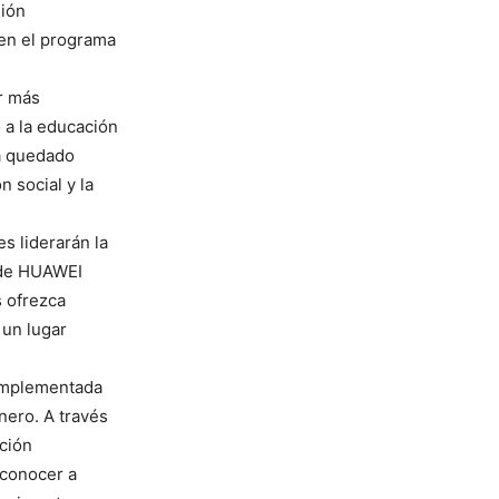
sión
 en el programa
r más
 a la educación
Ha quedado
 social y la
s liderarán la
 de HUAWEI
s ofrezca
 un lugar
 implementada
nero. A través
ción
 conocer a