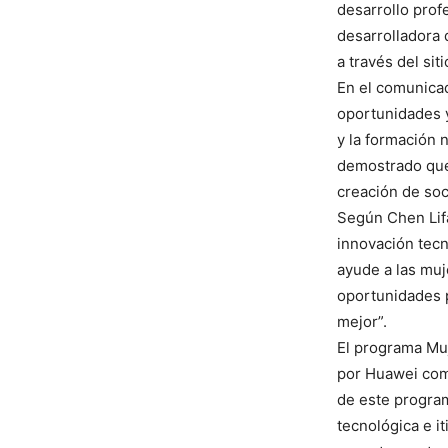
desarrollo prof
desarrolladora 
a través del si
En el comunicad
oportunidades y
y la formación 
demostrado que 
creación de soc
Según Chen Lifa
innovación tec
ayude a las muj
oportunidades p
mejor”.
El programa Muj
por Huawei com
de este program
tecnológica e i