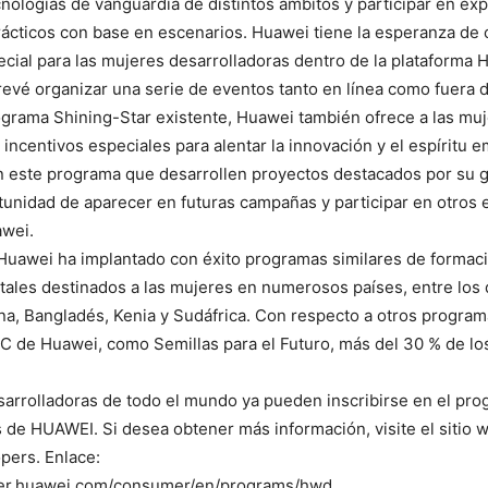
nologías de vanguardia de distintos ámbitos y participar en ex
ácticos con base en escenarios. Huawei tiene la esperanza de 
cial para las mujeres desarrolladoras dentro de la plataforma
evé organizar una serie de eventos tanto en línea como fuera d
ograma Shining-Star existente, Huawei también ofrece a las mu
 incentivos especiales para alentar la innovación y el espíritu e
n este programa que desarrollen proyectos destacados por su g
tunidad de aparecer en futuras campañas y participar en otros
awei.
 Huawei ha implantado con éxito programas similares de formac
itales destinados a las mujeres en numerosos países, entre los
ina, Bangladés, Kenia y Sudáfrica. Con respecto a otros progra
C de Huawei, como Semillas para el Futuro, más del 30 % de los
sarrolladoras de todo el mundo ya pueden inscribirse en el pr
 de HUAWEI. Si desea obtener más información, visite el sitio w
ers. Enlace:
per.huawei.com/consumer/en/programs/hwd