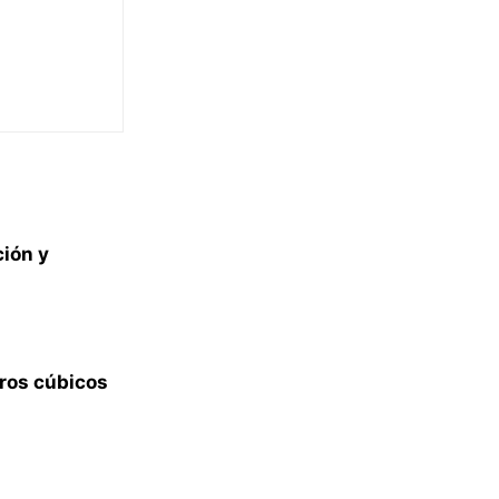
ión y
ros cúbicos