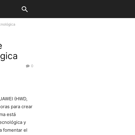
cnológica
e
gica
0
HUAWEI (HWD,
doras para crear
ama está
ecnológica y
a fomentar el