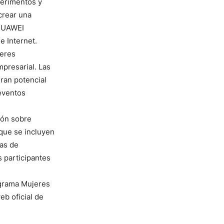
perimentos y
crear una
 HUAWEI
e Internet.
jeres
mpresarial. Las
ran potencial
 eventos
ión sobre
 que se incluyen
mas de
 participantes
ograma Mujeres
eb oficial de