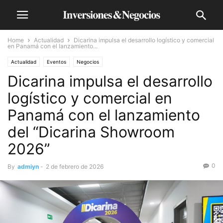
Home
Actualidad
Dicarina impulsa el desarrollo logístico y comercial
en Panamá con el lanzamiento...
Actualidad
Eventos
Negocios
Dicarina impulsa el desarrollo
logístico y comercial en
Panamá con el lanzamiento
del “Dicarina Showroom
2026”
0
By
admiyn
-
2 de febrero de 2026