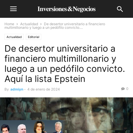
Home
Actualidad
De desertor universitario a financiero
multimillonario y luego a un pedófilo convicto....
Actualidad
Editorial
De desertor universitario a
financiero multimillonario y
luego a un pedófilo convicto.
Aquí la lista Epstein
0
By
admiyn
-
4 de enero de 2024