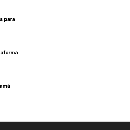
s para
taforma
namá