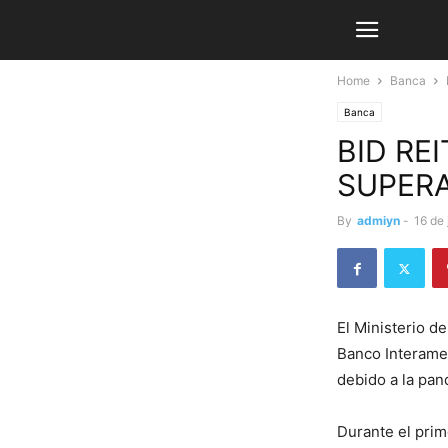
Home
Banca
Banca
BID RE
SUPERA
By
admiyn
-
16 de 
El Ministerio d
Banco Interamer
debido a la pan
Durante el prim