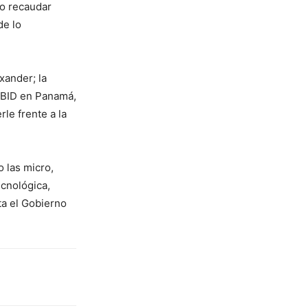
do recaudar
de lo
xander; la
 BID en Panamá,
le frente a la
 las micro,
cnológica,
nta el Gobierno