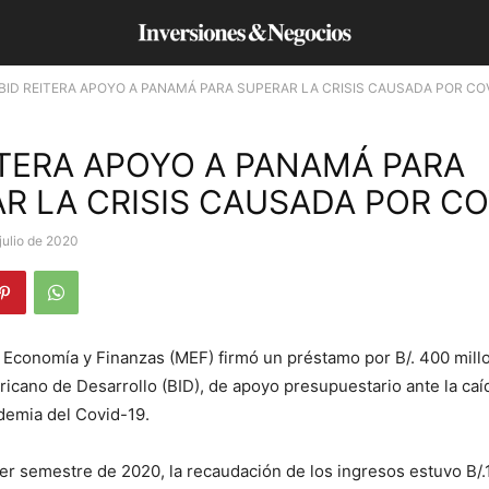
BID REITERA APOYO A PANAMÁ PARA SUPERAR LA CRISIS CAUSADA POR CO
ITERA APOYO A PANAMÁ PARA
R LA CRISIS CAUSADA POR CO
julio de 2020
e Economía y Finanzas (MEF) firmó un préstamo por B/. 400 mill
icano de Desarrollo (BID), de apoyo presupuestario ante la caí
demia del Covid-19.
er semestre de 2020, la recaudación de los ingresos estuvo B/.