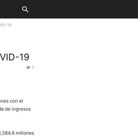
VID-19
VID-19
0
ones con el
da de ingresos
1,384.6 millones