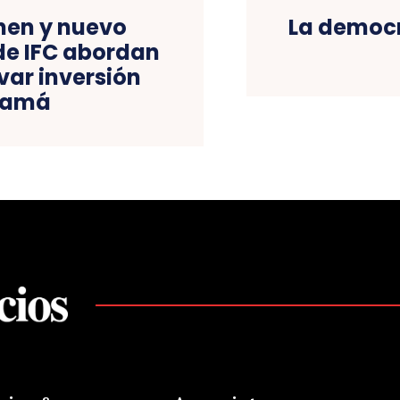
hen y nuevo
La democr
de IFC abordan
ivar inversión
namá