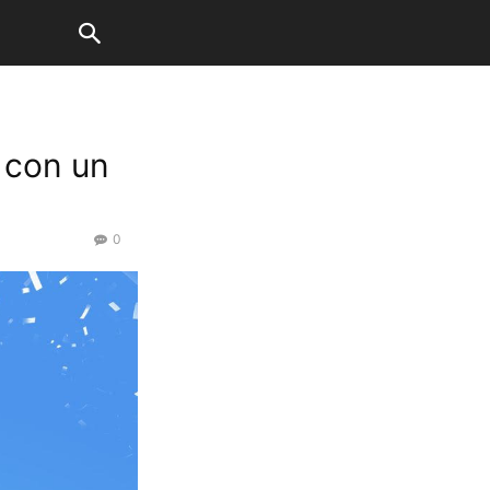
o con un
0