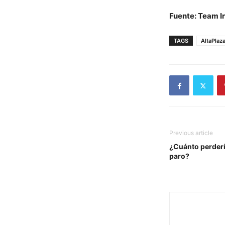
Fuente: Team I
TAGS
AltaPlaza
Previous article
¿Cuánto perderí
paro?