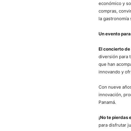
económico y soc
compras, convir
la gastronomía 
Un evento para 
El concierto de
diversión para t
que han acompa
innovando y ofr
Con nueve años 
innovación, pro
Panamá.
¡No te pierdas 
para disfrutar 