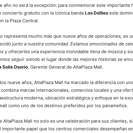
ste año no será la excepción: para conmemorar este importante h
n concierto gratuito con la icónica banda
Los Dollies
este domin
en la Plaza Central.
io representa mucho más que nueve años de operaciones, es un
cido junto a nuestra comunidad. Estamos emocionados de cel
es y ofrecerles una experiencia inolvidable llena de música y s
emos seguir siendo el lugar donde las mejores historias se enc
 Solís Osorio
, Gerente General de AltaPlaza Mall.
stos nueve años, AltaPlaza Mall ha marcado la diferencia con un
 combina marcas internacionales, comercios locales y una ofer
raestructura moderna, ubicación estratégica y enfoque en la exc
mall como uno de los destinos preferidos por los panameños.
de AltaPlaza Mall no solo es una celebración para sus clientes, 
l importante papel que los centros comerciales desempeñan en