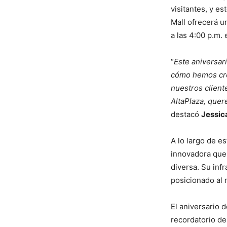
visitantes, y e
Mall ofrecerá u
a las 4:00 p.m. 
“
Este aniversar
cómo hemos cre
nuestros client
AltaPlaza, quer
destacó
Jessica
A lo largo de e
innovadora que
diversa. Su inf
posicionado al 
El aniversario 
recordatorio de