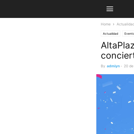
Home
Actualida
Actualidad
Event
AltaPla
concier
By
admiyn
-
20 de