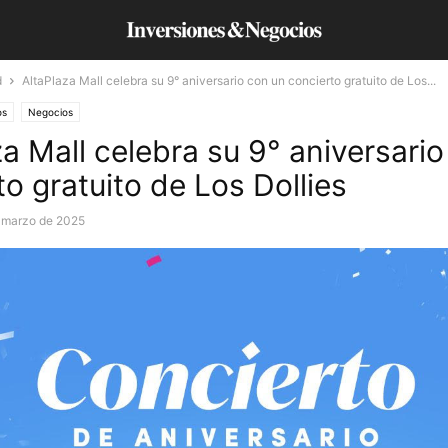
d
AltaPlaza Mall celebra su 9° aniversario con un concierto gratuito de Los...
os
Negocios
za Mall celebra su 9° aniversari
to gratuito de Los Dollies
 marzo de 2025