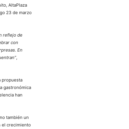
ito, AltaPlaza
go 23 de marzo
 reflejo de
ebrar con
orpresas. En
uentran”
,
a propuesta
ta gastronómica
elencia han
sino también un
 el crecimiento