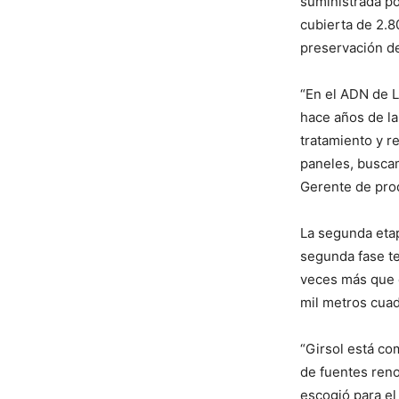
suministrada por
cubierta de 2.
preservación d
“En el ADN de L
hace años de la
tratamiento y r
paneles, buscam
Gerente de pro
La segunda etap
segunda fase t
veces más que e
mil metros cuad
“Girsol está co
de fuentes reno
escogió para el