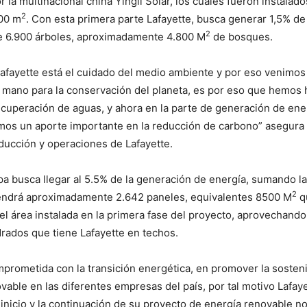
 la multinacional china Yingli Solar, los cuales fueron instalad
2
800 m
. Con esta primera parte Lafayette, busca generar 1,5% de 
2
e 6.900 árboles, aproximadamente 4.800 M
de bosques.
afayette está el cuidado del medio ambiente y por eso venimos
 mano para la conservación del planeta, es por eso que hemos 
ecuperación de aguas, y ahora en la parte de generación de ene
os un aporte importante en la reducción de carbono” asegura 
ducción y operaciones de Lafayette.
a busca llegar al 5.5% de la generación de energía, sumando la
2
endrá aproximadamente 2.642 paneles, equivalentes 8500 M
q
l área instalada en la primera fase del proyecto, aprovechand
rados que tiene Lafayette en techos.
mprometida con la transición energética, en promover la sosteni
vable en las diferentes empresas del país, por tal motivo Lafay
 inicio y la continuación de su proyecto de energía renovable n