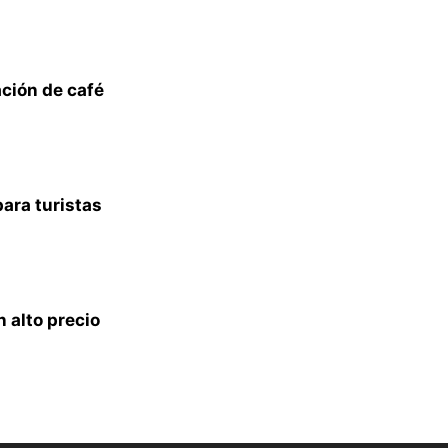
ación de café
para turistas
 alto precio