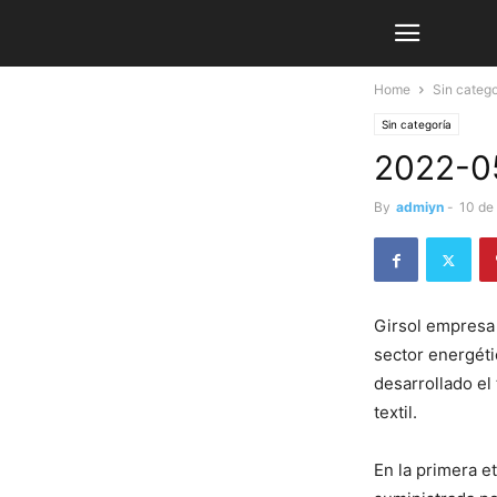
Home
Sin catego
Sin categoría
2022-05
By
admiyn
-
10 de
Girsol empresa 
sector energéti
desarrollado el
textil.
En la primera e