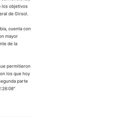
 los objetivos
ral de Girsol.
bia, cuenta con
con mayor
nte de la
que permitieron
on los que hoy
 segunda parte
2:26:08″