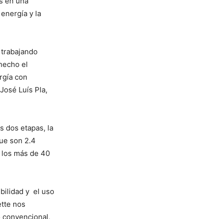
os en una
energía y la
 trabajando
hecho el
rgía con
José Luís Pla,
s dos etapas, la
ue son 2.4
o los más de 40
bilidad y el uso
ette nos
o convencional,