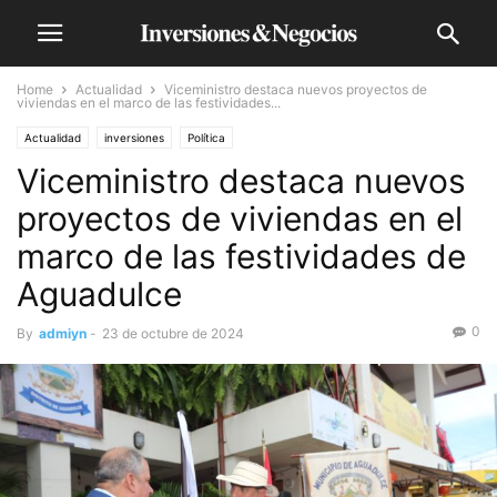
Home
Actualidad
Viceministro destaca nuevos proyectos de
viviendas en el marco de las festividades...
Actualidad
inversiones
Política
Viceministro destaca nuevos
proyectos de viviendas en el
marco de las festividades de
Aguadulce
0
By
admiyn
-
23 de octubre de 2024