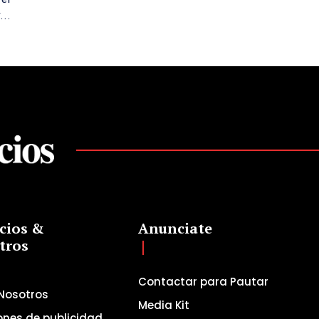
r...
cios &
Anunciate
tros
Contactar para Pautar
Nosotros
Media Kit
ones de publicidad