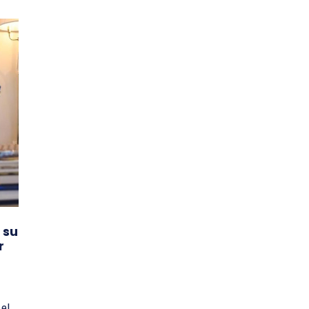
 su
r
 el