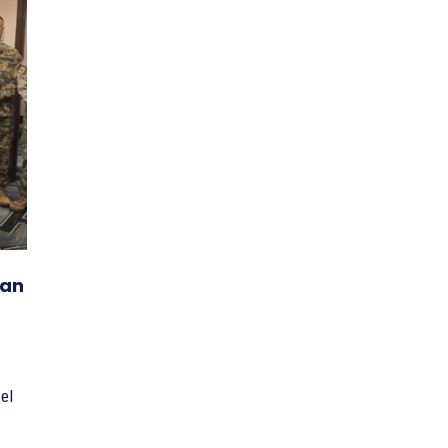
nan
el