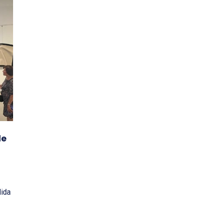
de
dida