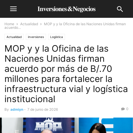
Home
Actualidad
MOP y y la Oficina de las Naciones Unidas firman
acuerdo...
Actualidad
inversiones
Logística
MOP y y la Oficina de las
Naciones Unidas firman
acuerdo por más de B/.70
millones para fortalecer la
infraestructura vial y logística
institucional
0
By
admiyn
-
7 de junio de 2026