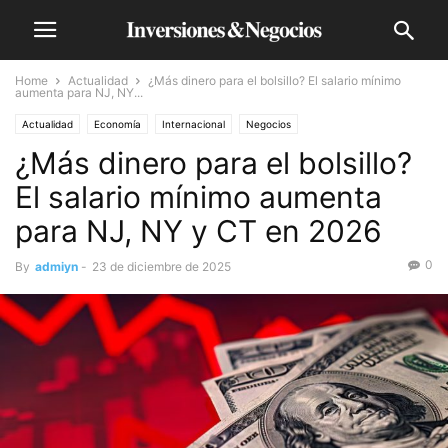
Home
Actualidad
¿Más dinero para el bolsillo? El salario mínimo
aumenta para NJ, NY...
Actualidad
Economía
Internacional
Negocios
¿Más dinero para el bolsillo?
El salario mínimo aumenta
para NJ, NY y CT en 2026
0
By
admiyn
-
23 de diciembre de 2025