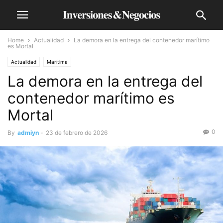
Home
Actualidad
La demora en la entrega del contenedor marítimo
es Mortal
Actualidad
Marítima
La demora en la entrega del
contenedor marítimo es
Mortal
0
By
admiyn
-
23 de febrero de 2026