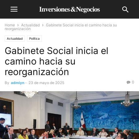
Home
Actualidad
Gabinete Social inicia el camino hacia su
reorganización
Actualidad
Política
Gabinete Social inicia el
camino hacia su
reorganización
0
By
admiyn
-
23 de mayo de 2025