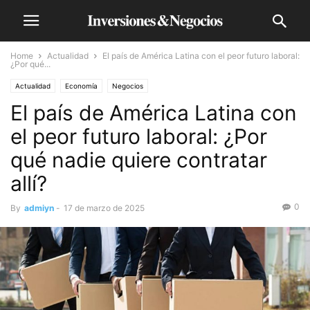
Home
Actualidad
El país de América Latina con el peor futuro laboral:
¿Por qué...
Actualidad
Economía
Negocios
El país de América Latina con
el peor futuro laboral: ¿Por
qué nadie quiere contratar
allí?
0
By
admiyn
-
17 de marzo de 2025