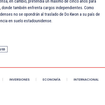
fensa, en cambio, pretendía un máximo de cinco años para
ur, donde también enfrenta cargos independientes. Como
idenses no se opondrán al traslado de Do Kwon a su país de
encia en suelo estadounidense.
USD
INVERSIONES
ECONOMÍA
INTERNACIONAL