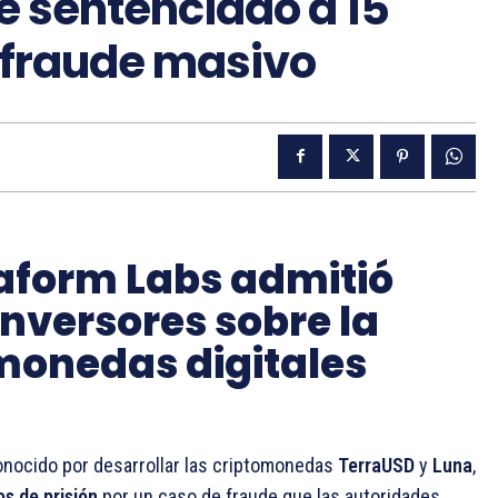
e sentenciado a 15
r fraude masivo
raform Labs admitió
nversores sobre la
 monedas digitales
conocido por desarrollar las criptomonedas
TerraUSD
y
Luna
,
s de prisión
por un caso de fraude que las autoridades