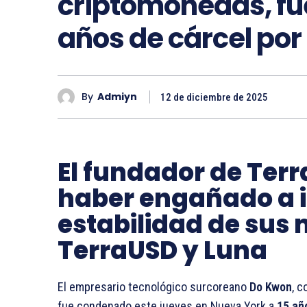
criptomonedas, fu
años de cárcel po
By
Admiyn
12 de diciembre de 2025
El fundador de Ter
haber engañado a i
estabilidad de sus
TerraUSD y Luna
El empresario tecnológico surcoreano
Do Kwon
, 
fue condenado este jueves en Nueva York a
15 año