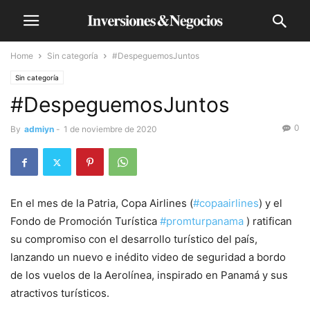
Home
Sin categoría
#DespeguemosJuntos
Sin categoría
#DespeguemosJuntos
0
By
admiyn
-
1 de noviembre de 2020
En el mes de la Patria, Copa Airlines (
#copaairlines
) y el
Fondo de Promoción Turística
#promturpanama
) ratifican
su compromiso con el desarrollo turístico del país,
lanzando un nuevo e inédito video de seguridad a bordo
de los vuelos de la Aerolínea, inspirado en Panamá y sus
atractivos turísticos.