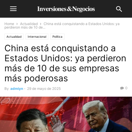
Home
Actualidad
China está conquistando a Estados Unidos: ya
perdieron más de 10 de...
Actualidad
Internacional
Política
China está conquistando a
Estados Unidos: ya perdieron
más de 10 de sus empresas
más poderosas
0
By
admiyn
-
29 de mayo de 2025