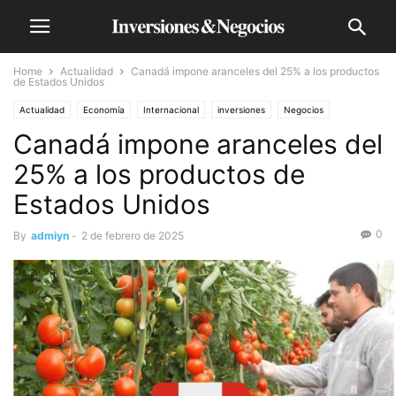
Home
Actualidad
Canadá impone aranceles del 25% a los productos
de Estados Unidos
Actualidad
Economía
Internacional
inversiones
Negocios
Canadá impone aranceles del
Política
25% a los productos de
Estados Unidos
0
By
admiyn
-
2 de febrero de 2025