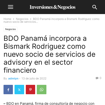
Home
Negocios
BDO Panamá incorpora a Bismark Rodriguez como
nuevo socio de servicios...
Negocios
BDO Panamá incorpora a
Bismark Rodriguez como
nuevo socio de servicios de
advisory en el sector
financiero
0
By
admiyn
-
13 de julio de 2022
–
BDO en Panamá, firma de consultoría de negocio con